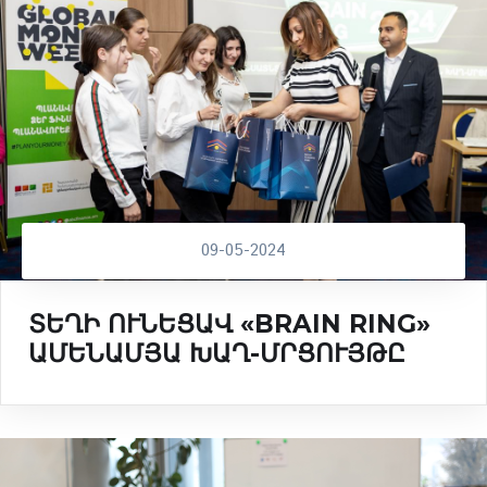
09-05-2024
ՏԵՂԻ ՈՒՆԵՑԱՎ «BRAIN RING»
ԱՄԵՆԱՄՅԱ ԽԱՂ-ՄՐՑՈՒՅԹԸ