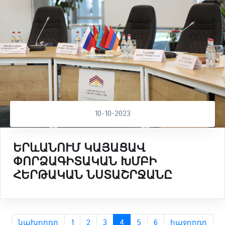
10-10-2023
ԵՐևԱՆՈՒՄ ԿԱՅԱՑԱՎ
ՓՈՐՁԱԳԻՏԱԿԱՆ ԽՄԲԻ
ՀԵՐԹԱԿԱՆ ՆՍՏԱՇՐՋԱՆԸ
նախորդը
1
2
3
4
5
6
հաջորդը