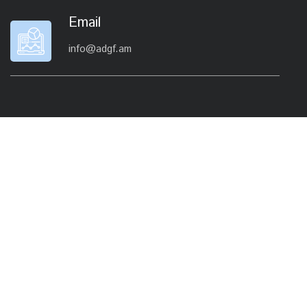
Email
info@adgf.am