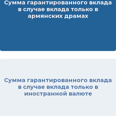
Сумма гарантированного вклада
Драм РА
в случае вклада только в
армянских драмах
16 000 000
Сумма гарантированного вклада
Драм РА
в случае вклада только в
иностранной валюте
7 000 000