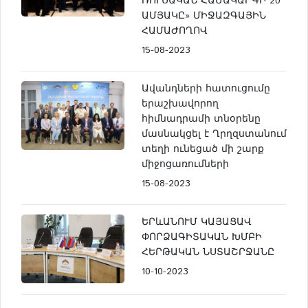
ՌՈՒՍԱԿԱՆ ՀԱՄԱԿԱՐԳԻ 20
ԱՄՅԱԿԸ» ՄԻՋԱԶԳԱՅԻՆ
ՀԱՄԱԺՈՂՈՎ
15-08-2023
Ավանդների հատուցումը
երաշխավորող
հիմնադրամի տնօրենը
մասնակցել է Ղրղզստանում
տեղի ունեցած մի շարք
միջոցառումների
15-08-2023
ԵՐևԱՆՈՒՄ ԿԱՅԱՑԱՎ
ՓՈՐՁԱԳԻՏԱԿԱՆ ԽՄԲԻ
ՀԵՐԹԱԿԱՆ ՆՍՏԱՇՐՋԱՆԸ
10-10-2023