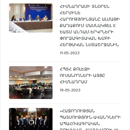
ՀԻՄՆԱԴՐԱՄԻ ՏՆՕՐԵՆ
ՀԵՐՄԻՆԵ
ՀԱՐՈՒԹՅՈՒՆՅԱՆԸ ԱԼՄԱԹԻ
ՔԱՂԱՔՈՒՄ ՄԱՍՆԱԿՑԵԼ Է
ԵԱՏՄ ԱՆԴԱՄ-ԵՐԿՐՆԵՐԻ
ՓՈՐՁԱԳԻՏԱԿԱՆ ԽՄԲԻ
ՀԵՐԹԱԿԱՆ ՆՍՏԱՇՐՋԱՆԻՆ
11-05-2023
ՀՊՏՀ ՔՈԼԵՋԻ
ՈՒՍԱՆՈՂՆԵՐԻ ԱՅՑԸ
ՀԻՄՆԱԴՐԱՄ
19-05-2023
«ՀԱՋՈՂՈՒԹՅԱՆ
ՊԱՏՄՈՒԹՅՈՒՆ-ԱՎԱՆԴՆԵՐԻ
ԱՊԱՀՈՎԱԳՐԱԿԱՆ