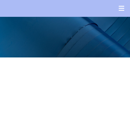
Խնայողություն
համաշխարհայ
օր
Նորություններ
ԳԼԽԱՎՈՐ