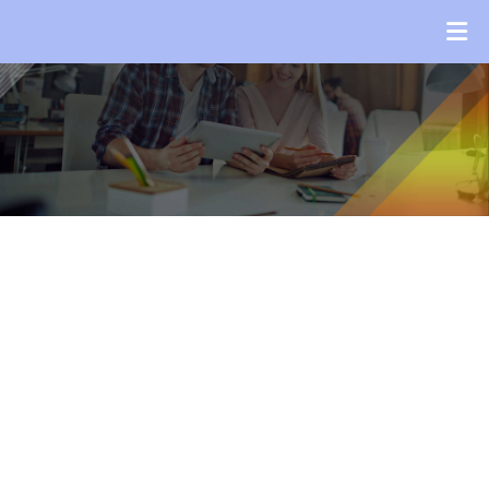
Կապ
Կապ
ԳԼԽԱՎՈՐ