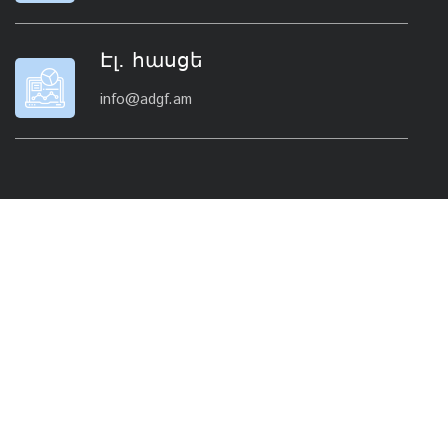
Էլ․ հասցե
info@adgf.am