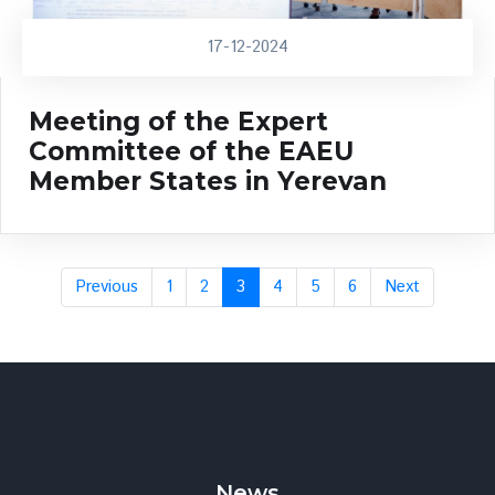
17-12-2024
Meeting of the Expert
Committee of the EAEU
Member States in Yerevan
Previous
1
2
3
4
5
6
Next
News