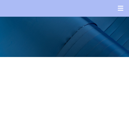
News
News
HOME