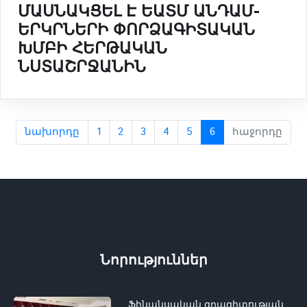
ՄԱՍՆԱԿՑԵԼ Է ԵԱՏՄ ԱՆԴԱՄ-
ԵՐԿՐՆԵՐԻ ՓՈՐՁԱԳԻՏԱԿԱՆ
ԽՄԲԻ ՀԵՐԹԱԿԱՆ
ՆՍՏԱՇՐՋԱՆԻՆ
նախորդը
1
2
3
4
5
6
հաջորդը
Նորություններ
Ֆինանսական գրագիտության