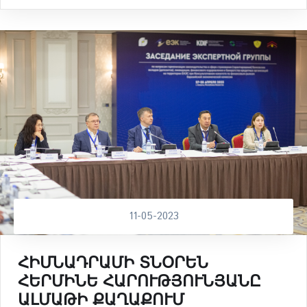
11-05-2023
ՀԻՄՆԱԴՐԱՄԻ ՏՆՕՐԵՆ
ՀԵՐՄԻՆԵ ՀԱՐՈՒԹՅՈՒՆՅԱՆԸ
ԱԼՄԱԹԻ ՔԱՂԱՔՈՒՄ