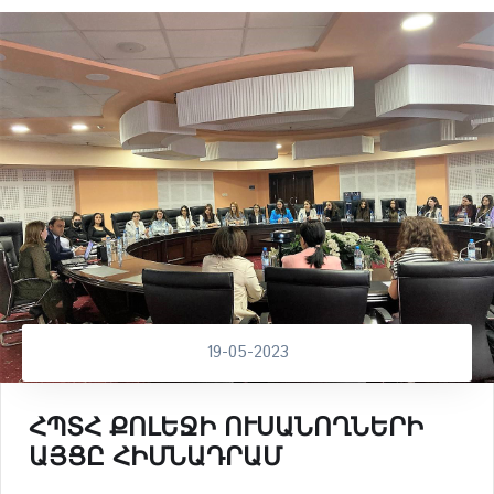
19-05-2023
ՀՊՏՀ ՔՈԼԵՋԻ ՈՒՍԱՆՈՂՆԵՐԻ
ԱՅՑԸ ՀԻՄՆԱԴՐԱՄ