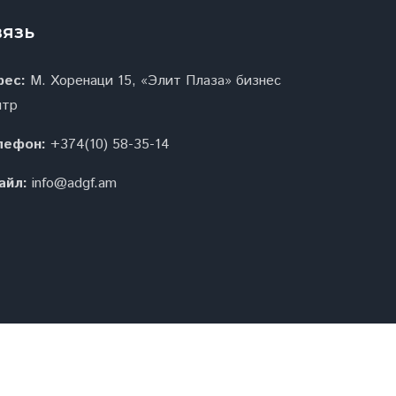
вязь
рес:
М. Хоренаци 15, «Элит Плаза» бизнес
нтр
лефон:
+374(10) 58-35-14
айл:
info@adgf.am