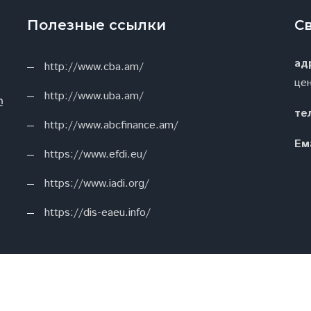
Полезные ссылки
С
ад
http://www.cba.am/
це
http://www.uba.am/
ը
те
http://www.abcfinance.am/
Ем
https://www.efdi.eu/
https://www.iadi.org/
https://dis-eaeu.info/
Copyright © 2026 Developed by
THE ONLY GROUP