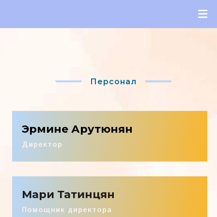
Персонал
Эрмине Арутюнян
Директор
Мари Татинцян
Помощник директора