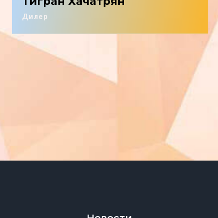
Тигран Хачатрян
Дилер