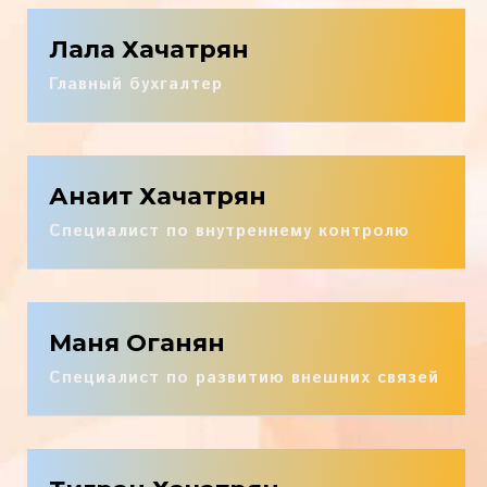
Лала Хачатрян
Главный бухгалтер
Анаит Хачатрян
Специалист по внутреннему контролю
Маня Оганян
Специалист по развитию внешних связей