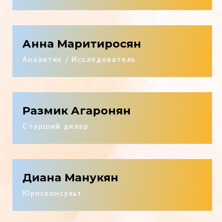
Анна Маритиросян
Аналитик / Исследователь
Размик Агаронян
Старший дилер
Диана Манукян
Юрисконсульт